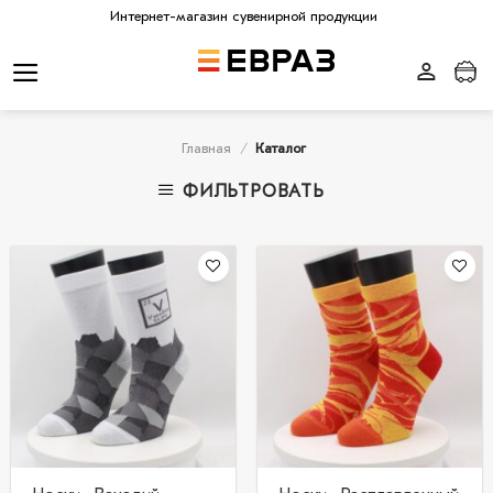
Skip
Интернет-магазин сувенирной продукции
to
content
Главная
/
Каталог
ФИЛЬТРОВАТЬ
В
В
избранное
избранное