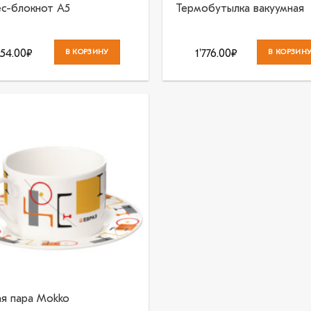
ес-блокнот А5
Термобутылка вакуумная
54.00
₽
В КОРЗИНУ
1'776.00
₽
В КОРЗИН
В
избранное
ая пара Mokko