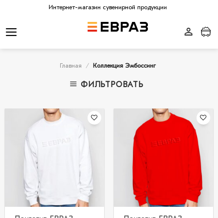
Skip
Интернет-магазин сувенирной продукции
to
content
Главная
/
Коллекция Эмбоссинг
ФИЛЬТРОВАТЬ
В
В
избранное
избранное