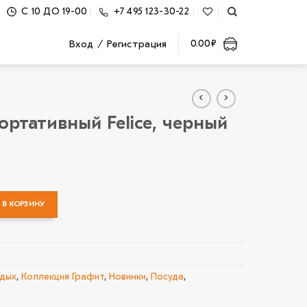
С 10 ДО 19-00
+7 495 123-30-22
Вход / Регистрация
0.00
₽
ортативный Felice, черный
В КОРЗИНУ
Блендер портативный Felice, черный
тдых
,
Коллекция Графит
,
Новинки
,
Посуда
,