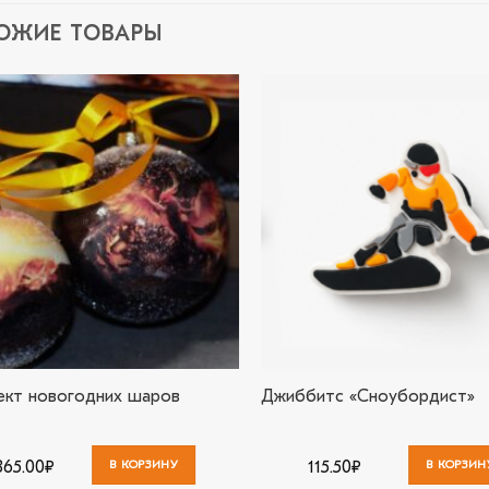
ОЖИЕ ТОВАРЫ
В
избранное
из
ект новогодних шаров
Джиббитс «Сноубордист»
865.00
₽
В КОРЗИНУ
115.50
₽
В КОРЗИН