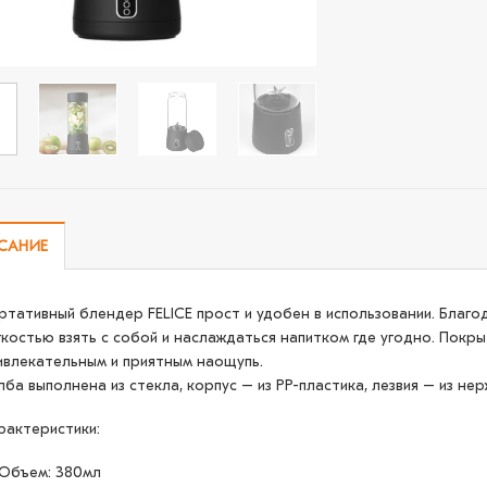
САНИЕ
ртативный блендер FELICE прост и удобен в использовании. Благо
гкостью взять с собой и наслаждаться напитком где угодно. Покр
ивлекательным и приятным наощупь.
лба выполнена из стекла, корпус – из PP-пластика, лезвия – из н
рактеристики:
Объем: 380мл