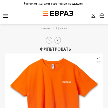
Skip
Интернет-магазин сувенирной продукции
to
content
Главная
/
Одежда
ФИЛЬТРОВАТЬ
В
избранное