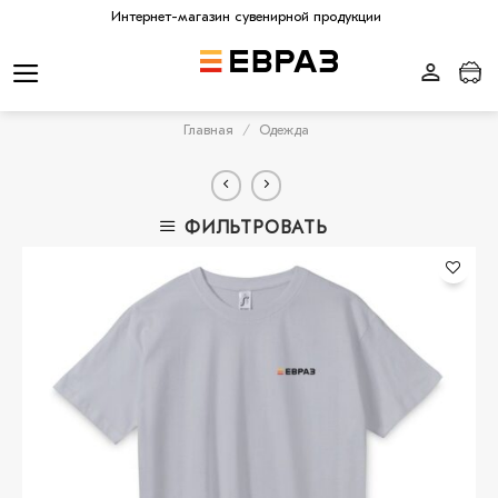
Skip
Интернет-магазин сувенирной продукции
to
content
Главная
/
Одежда
ФИЛЬТРОВАТЬ
В
избранное