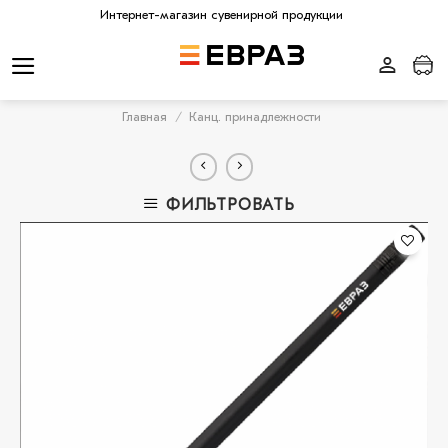
Skip
Интернет-магазин сувенирной продукции
to
content
Главная
/
Канц. принадлежности
ФИЛЬТРОВАТЬ
В
избранное