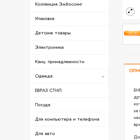
Коллекция Эмбоссинг
Упаковка
Детские товары
Электроника
Канц. принадлежности
ОПИ
Одежда
БИ
ЕВРАЗ СТИЛ
др
ко
Посуда
за
не
Для компьютера и телефона
вр
Для авто
До