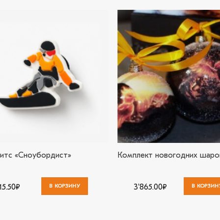
В
избранное
из
итс «Сноубордист»
Комплект новогодних шаро
15.50
₽
В КОРЗИНУ
3'865.00
₽
В КОРЗИН