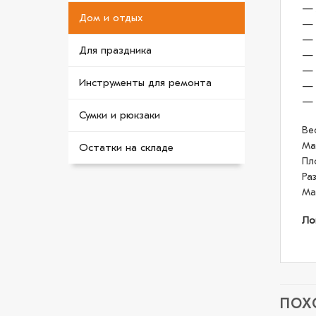
— 
Дом и отдых
— 
— 
Для праздника
— 
— 
Инструменты для ремонта
— 
— 
Сумки и рюкзаки
Вес
Ма
Остатки на складе
Пл
Раз
Ма
Ло
ПОХ