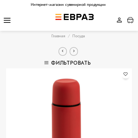
Skip
Интернет-магазин сувенирной продукции
to
content
Главная
/
Посуда
ФИЛЬТРОВАТЬ
В
избранное