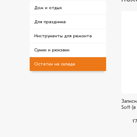
Дом и отдых
Для праздника
В
В
избранное
избранное
Инструменты для ремонта
Сумки и рюкзаки
ИИ
Остатки на складе
Записн
 150, серая
Поло женское (оранжевое)
Soft (
1'390.54
₽
1'
ВЫБЕРИТЕ ПАРАМЕТРЫ