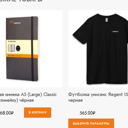
В
избранное
из
ая книжка А5 (Large) Classic
Футболка унисекс Regent 15
в линейку) чёрная
черная
768.00
₽
В КОРЗИНУ
565.00
₽
ВЫБЕРИТЕ ПАРАМЕТРЫ