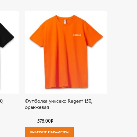
В
В
бранное
избранное
0,
Футболка унисекс Regent 150,
Балахон-
оранжевая
578.00
₽
3'351.
ВЫБЕРИТЕ ПАРАМЕТРЫ
ВЫБЕРИТЕ